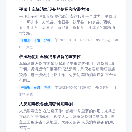
平顶山车辆消毒设备的使用和安装方法
平顶山车辆消毒设备 提供商迈安达15年一直致力于平顶山
市、邓州市、方城县、南召县、镇平县、内乡县、西峡
县、淅川县、唐河县、新野县、桐柏县、社旗县的车辆消
毒设备,...
2023-10-10 14:59:40
0 评论
平顶山
车辆
消毒
833 浏览
养殖场使用车辆消毒设备的重要性
车辆消毒设备 在养殖场起着至关重要的作用，对畜禽运输
车辆、粪污运输车辆进行清洗消毒，杀灭有害病毒细菌感
染源，进一步做好防疫工作。迈安达 车辆消毒设备 在全国
范围...
2023-10-10 11:39:07
0 评论
养殖场
使用
车辆
377 浏览
人员消毒设备使用哪种消毒剂
人员消毒设备 在防疫工作中起着非常重要的作用，尤其是
在此次的疫情战中，迈安达人员消毒设备销售量激增，覆
盖全国更多省市及地区。大部分购买 人员消毒设备 的用户
都有...