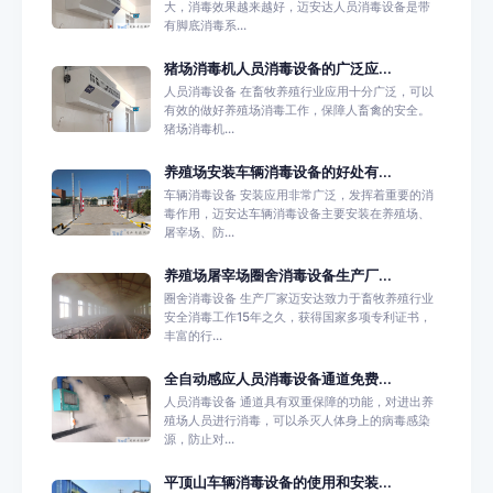
大，消毒效果越来越好，迈安达人员消毒设备是带
有脚底消毒系...
猪场消毒机人员消毒设备的广泛应...
人员消毒设备 在畜牧养殖行业应用十分广泛，可以
有效的做好养殖场消毒工作，保障人畜禽的安全。
猪场消毒机...
养殖场安装车辆消毒设备的好处有...
车辆消毒设备 安装应用非常广泛，发挥着重要的消
毒作用，迈安达车辆消毒设备主要安装在养殖场、
屠宰场、防...
养殖场屠宰场圈舍消毒设备生产厂...
圈舍消毒设备 生产厂家迈安达致力于畜牧养殖行业
安全消毒工作15年之久，获得国家多项专利证书，
丰富的行...
全自动感应人员消毒设备通道免费...
人员消毒设备 通道具有双重保障的功能，对进出养
殖场人员进行消毒，可以杀灭人体身上的病毒感染
源，防止对...
平顶山车辆消毒设备的使用和安装...