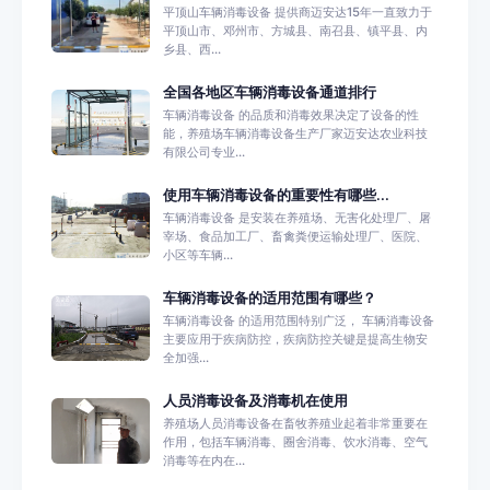
平顶山车辆消毒设备 提供商迈安达15年一直致力于
平顶山市、邓州市、方城县、南召县、镇平县、内
乡县、西...
全国各地区车辆消毒设备通道排行
车辆消毒设备 的品质和消毒效果决定了设备的性
能，养殖场车辆消毒设备生产厂家迈安达农业科技
有限公司专业...
使用车辆消毒设备的重要性有哪些...
车辆消毒设备 是安装在养殖场、无害化处理厂、屠
宰场、食品加工厂、畜禽粪便运输处理厂、医院、
小区等车辆...
车辆消毒设备的适用范围有哪些？
车辆消毒设备 的适用范围特别广泛， 车辆消毒设备
主要应用于疾病防控，疾病防控关键是提高生物安
全加强...
人员消毒设备及消毒机在使用
养殖场人员消毒设备在畜牧养殖业起着非常重要在
作用，包括车辆消毒、圈舍消毒、饮水消毒、空气
消毒等在内在...