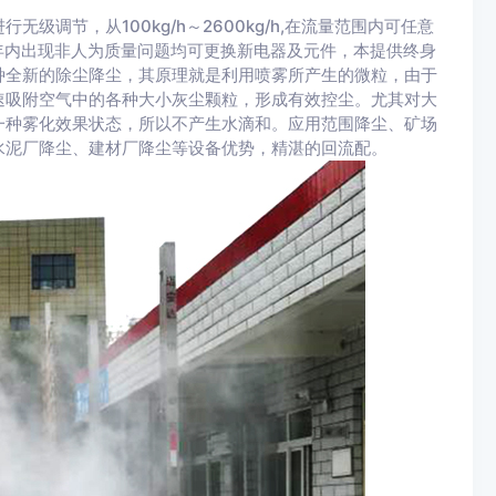
调节，从100kg/h～2600kg/h,在流量范围内可任意
年内出现非人为质量问题均可更换新电器及元件，本提供终身
种全新的除尘降尘，其原理就是利用喷雾所产生的微粒，由于
速吸附空气中的各种大小灰尘颗粒，形成有效控尘。尤其对大
一种雾化效果状态，所以不产生水滴和。应用范围降尘、矿场
水泥厂降尘、建材厂降尘等设备优势，精湛的回流配。