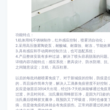
功能特点：
1.机体用纯不锈钢制作，红外感应控制，喷雾消自动化；
2.采用高压微雾陶瓷泵，耐酸碱、耐腐蚀、耐冻，节能效
3.具有感应和手动两种控制方法，也可选配系统；
4.产品整体安装有多种过滤，解决了喷头容易脱落的问题
详细内容功能特点：感应系统：磨具设计、防水防潮、抗、
之间随意设定；主机：高压柱塞。
以后的每批鸡都喷雾免疫了。对于新城疫的控制，防疫是
的，而且操作简单方便，解决人工滴鼻免疫密度不好控制
反应是做苗后3到4天出现，经过5-7天机体能够通过免
过渡，并且时间长。法氏囊前用蜂胶百净，是因为7日龄
法氏囊后喷蜂胶支囊净，既预防又了呼吸道，同时也修复
病，但是做免疫机体就会有免疫损伤。正常鸡群通过机体