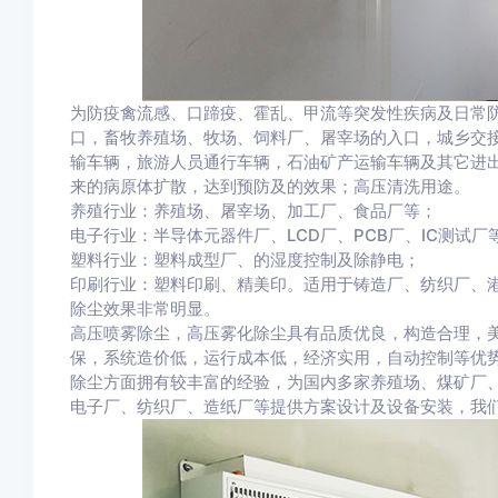
为防疫禽流感、口蹄疫、霍乱、甲流等突发性疾病及日常
口，畜牧养殖场、牧场、饲料厂、屠宰场的入口，城乡交
输车辆，旅游人员通行车辆，石油矿产运输车辆及其它进
来的病原体扩散，达到预防及的效果；高压清洗用途。
养殖行业：养殖场、屠宰场、加工厂、食品厂等；
电子行业：半导体元器件厂、LCD厂、PCB厂、IC测试
塑料行业：塑料成型厂、的湿度控制及除静电；
印刷行业：塑料印刷、精美印。适用于铸造厂、纺织厂、
除尘效果非常明显。
高压喷雾除尘，高压雾化除尘具有品质优良，构造合理，
保，系统造价低，运行成本低，经济实用，自动控制等优
除尘方面拥有较丰富的经验，为国内多家养殖场、煤矿厂
电子厂、纺织厂、造纸厂等提供方案设计及设备安装，我