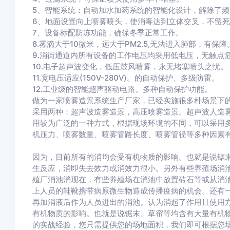
5、智能系统：自动加水加药系统的智能化设计，解除了
6、地面设置向上喷雾喷头，使消毒达到立体交叉，不留死
7、设备标配防冻功能，确保冬季正常工作。
8.雾滴大于10微米，远大于PM2.5,无法进入肺部，有保障
9.消街通道内所有设备的工作电压均采用低电压，无触点
10.电子超声波变化，低压鼓风喷雾，永无堵塞喷头之忧。
11.宽电压适应(150V-280V)。的自动保护、多级防雷。
12.工业级的智能超声驱动电路。多种自动保护功能。
做为一家喷雾造景系统生产厂家，已经实施很多种场景下
采用两种：超声波造雾造景，高压喷雾造景。超声波人造
用较为广泛的一种方式，根据现场环境的不同，可以采用
机压力、喷雾数量、喷雾管路长度、喷雾管径等多种因素
因为，目前所有的消均会受有机物质的影响。也就是说锯
生反应，消即失去效力或消效力很小。另外有些养殖场消
殖厂消池消现在，有些养殖场在消池中放置砖石等或从消
上人员的鞋靴携带病原微生物造成传播疫病的机会。还有
再加消液后作为人员进出的消池。认为消起了作用且使用
有机物质的影响。也就是说锯末、草帘等均含有大量有机
的实战经验，您只需提供您的场地面积，我们即可根据您