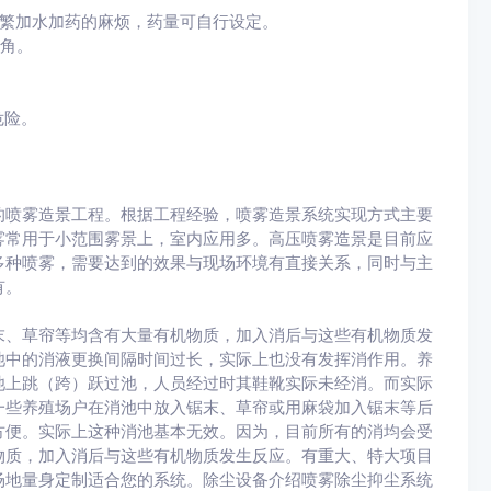
频繁加水加药的麻烦，药量可自行设定。
角。
。
危险。
的喷雾造景工程。根据工程经验，喷雾造景系统实现方式主要
雾常用于小范围雾景上，室内应用多。高压喷雾造景是目前应
多种喷雾，需要达到的效果与现场环境有直接关系，同时与主
有。
末、草帘等均含有大量有机物质，加入消后与这些有机物质发
池中的消液更换间隔时间过长，实际上也没有发挥消作用。养
池上跳（跨）跃过池，人员经过时其鞋靴实际未经消。而实际
一些养殖场户在消池中放入锯末、草帘或用麻袋加入锯末等后
方便。实际上这种消池基本无效。因为，目前所有的消均会受
物质，加入消后与这些有机物质发生反应。有重大、特大项目
场地量身定制适合您的系统。除尘设备介绍喷雾除尘抑尘系统