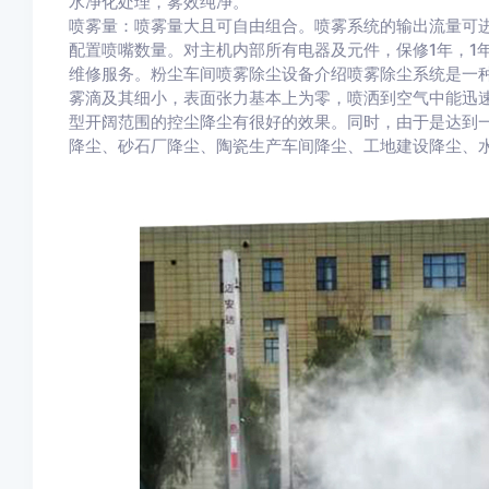
水净化处理，雾效纯净。
喷雾量：喷雾量大且可自由组合。喷雾系统的输出流量可进行无级
配置喷嘴数量。对主机内部所有电器及元件，保修1年，1
维修服务。粉尘车间喷雾除尘设备介绍喷雾除尘系统是一
雾滴及其细小，表面张力基本上为零，喷洒到空气中能迅
型开阔范围的控尘降尘有很好的效果。同时，由于是达到
降尘、砂石厂降尘、陶瓷生产车间降尘、工地建设降尘、