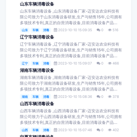
山东车辆消毒设备
山东车辆消毒设备 ,山东消毒设备厂家-迈安达农业科技有
限公司致力于山东消毒设备研发,生产与销售15年,公司拥有
多项技术专利,真正的自营消毒设备,目前消毒设备产品...
2023-10-10 15:09:35
0
516
山东
车辆
消毒
辽宁车辆消毒设备
辽宁车辆消毒设备 ,辽宁消毒设备厂家-迈安达农业科技有
限公司致力于辽宁消毒设备研发,生产与销售15年,公司拥有
多项技术专利,真正的自营消毒设备,目前消毒设备产品...
2023-10-10 15:09:07
0
466
辽宁
车辆
消毒
湖南车辆消毒设备
湖南车辆消毒设备 ,湖南消毒设备厂家-迈安达农业科技有
限公司致力于湖南消毒设备研发,生产与销售15年,公司拥有
多项技术专利,真正的自营消毒设备,目前消毒设备产品...
2023-10-10 15:08:36
0
378
湖南
车辆
消毒
山西车辆消毒设备
山西车辆消毒设备 ,山西消毒设备厂家-迈安达农业科技有
限公司致力于山西消毒设备研发,生产与销售15年,公司拥有
多项技术专利,真正的自营消毒设备,目前消毒设备产品...
2023-10-10 15:07:46
0
402
山西
车辆
消毒
宁夏车辆消毒设备