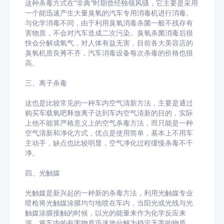
这种杀毒方式在“非典”时期曾经独领风骚，它主要是采用
一个能迅速产生大量臭氧的汽车专用消毒机进行消毒。
与化学消毒不同，由于利用臭氧消毒杀菌一般不残存有
害物质，不会对汽车造成二次污染。臭氧杀菌消毒后很
快会分解成氧气，对人体有益无害，目前各大美容店的
臭氧机质良莠不齐，汽车消毒设备每次杀毒的价格也很
高。
三、离子杀毒
这也是比较常见的一种车内空气清新方法，主要是通过
购买车载氧吧释放离子达到车内空气清新的目的，实际
上他不能算严格意义上的空气杀毒方法，而只能是一种
空气清新和净化方式，优点是使用简单，基本上不用车
主动手，缺点也比较明显，空气净化过程缓慢杀毒不干
净。
四、光触媒
光触媒是新兴起的一种新的杀毒方法，利用光触媒专业
喷枪将光触媒涂膜均匀地喷在车内，当阳光或光线与光
触媒涂膜接触的时候，以光的能量来作为化学反应来
源，将车内的有害物质迅速地分解为稳定无害的物质，