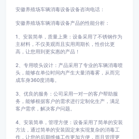
安徽养殖场车辆消毒设备设备咨询电话：
安徽养殖场车辆消毒设备产品的性能分析：
1、安装简单，质量上乘：设备采用了不锈钢作为
主材料，不仅美观而且实用周期长，性价比更
高，让您用到更实惠的产品！
2、专用喷头设计：产品采用了专业的车辆消毒喷
头，能够在单位时间内产生大量消毒雾，从而完
成车身360度消毒。
3、优良的服务：公司采用一对一的客户帮助服
务，能够根据客户的需求进行定制化生产，满足
客户需求，解决客户问题。
4、安装简单，管理方便：设备采用了简单的安装
方法，通过简单的安装固定来实现复杂的消毒工
作，让您的后期维修工作更加方便，而且管理更