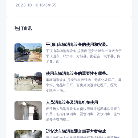
2023-10-10 16:34:55
热门资讯
平顶山车辆消毒设备的使用和安装...
平顶山车辆消毒设备 提供商迈安达15年一直致力于
平顶山市、邓州市、方城县、南召县、镇平县、内
乡县、西...
使用车辆消毒设备的重要性有哪些...
车辆消毒设备 是安装在养殖场、无害化处理厂、屠
宰场、食品加工厂、畜禽粪便运输处理厂、医院、
小区等车辆...
人员消毒设备及消毒机在使用
养殖场人员消毒设备在畜牧养殖业起着非常重要在
作用，包括车辆消毒、圈舍消毒、饮水消毒、空气
消毒等在内在...
迈安达车辆消毒通道部署方案完成
通过地面嵌入式电子频感传感系统对进入养殖场的