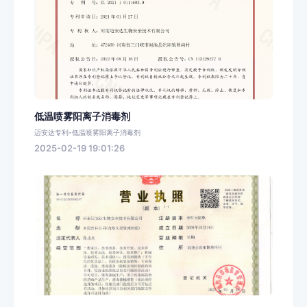
低温喷雾阳离子消毒剂
迈安达专利-低温喷雾阳离子消毒剂
2025-02-19 19:01:26