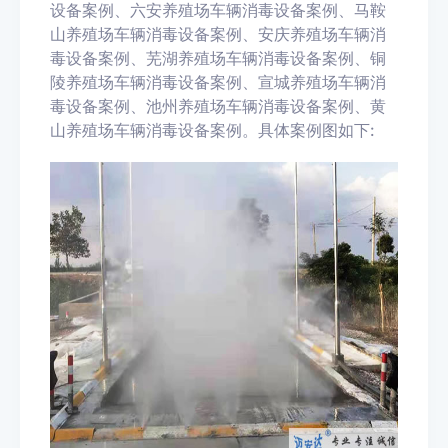
设备案例、六安养殖场车辆消毒设备案例、马鞍
山养殖场车辆消毒设备案例、安庆养殖场车辆消
毒设备案例、芜湖养殖场车辆消毒设备案例、铜
陵养殖场车辆消毒设备案例、宣城养殖场车辆消
毒设备案例、池州养殖场车辆消毒设备案例、黄
山养殖场车辆消毒设备案例。具体案例图如下: