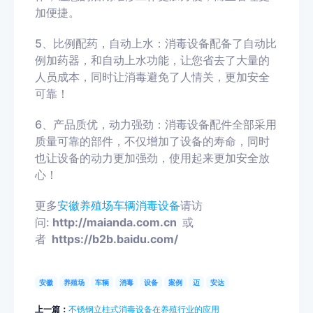
加便捷。
5、比例配药，自动上水：消毒设备配备了自动比
例加药器，和自动上水功能，让您省去了大量的
人员成本，同时让消毒避免了人情关，更加安全
可靠！
6、产品质优，动力强劲：消毒设备配件全部采用
质量可靠的部件，不仅增加了设备的寿命，同时
也让设备的动力更加强劲，使用起来更加安全放
心！
更多
安徽养殖场车辆消毒设备
请访
问:
http://maianda.com.cn
或
者
https://b2b.baidu.com/
安徽
养殖场
车辆
消毒
设备
案例
迈
安达
上一篇：
不锈钢立柱式消毒设备在养殖行业的应用