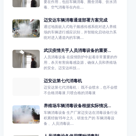
要在作用，包括车辆消毒、圈舍消毒、饮水消
毒、空气消毒等在内在...
迈安达车辆消毒通道部署方案完成
通过地面嵌入式电子频感传感系统对进入养殖
场的车辆进行感应识别，并智能化启动动力系
统对进入通道内的车辆...
武汉疫情关乎人员消毒设备的重要...
人员消毒设备 在疫情防护中起着非常重要的作
用，杀灭有害病毒感染源，确保人员和养殖场
的安全。迈安达科技...
迈安达第七代消毒机
迈安达第七代消毒机： 既不会喷水，也不会喷
不合格消毒液 只喷合格的消毒液
养殖场车辆消毒设备根据实际情况...
车辆消毒设备 生产厂家迈安达在消毒设备行业
积累经验15年之久，研发生产的 车辆消毒设
备 、人员消毒设...
人员消毒设备使用哪种消毒剂