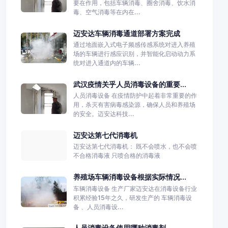
要在作用，包括车辆消毒、圈舍消毒、饮水消
毒、空气消毒等在内在...
迈安达车辆消毒通道部署方案完成
通过地面嵌入式电子频感传感系统对进入养殖
场的车辆进行感应识别，并智能化启动动力系
统对进入通道内的车辆...
武汉疫情关乎人员消毒设备的重要...
人员消毒设备 在疫情防护中起着非常重要的作
用，杀灭有害病毒感染源，确保人员和养殖场
的安全。迈安达科技...
迈安达第七代消毒机
迈安达第七代消毒机： 既不会喷水，也不会喷
不合格消毒液 只喷合格的消毒液
养殖场车辆消毒设备根据实际情况...
车辆消毒设备 生产厂家迈安达在消毒设备行业
积累经验15年之久，研发生产的 车辆消毒设
备 、人员消毒设...
人员消毒设备使用哪种消毒剂